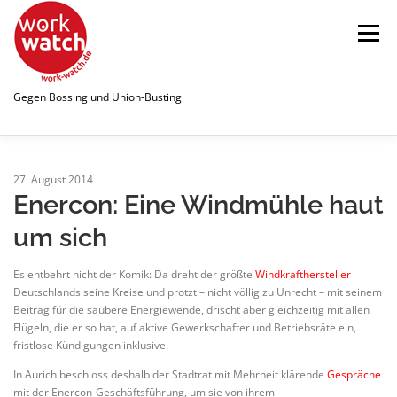
Zum
Inhalt
Menü
springen
Gegen Bossing und Union-Busting
STARTSEITE
WATCHLIST
27. August 2014
Enercon: Eine Windmühle haut
um sich
ÜBER UNS
NEWS
PUBLIKATIONEN
Es entbehrt nicht der Komik: Da dreht der größte
Windkrafthersteller
Deutschlands seine Kreise und protzt – nicht völlig zu Unrecht – mit seinem
SPENDEN
LINKS
Beitrag für die saubere Energiewende, drischt aber gleichzeitig mit allen
Flügeln, die er so hat, auf aktive Gewerkschafter und Betriebsräte ein,
fristlose Kündigungen inklusive.
In Aurich beschloss deshalb der Stadtrat mit Mehrheit klärende
Gespräche
mit der Enercon-Geschäftsführung, um sie von ihrem