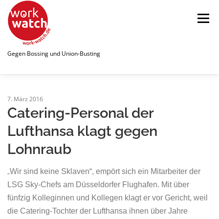
Zum
Inhalt
Menü
springen
Gegen Bossing und Union-Busting
STARTSEITE
WATCHLIST
7. März 2016
Catering-Personal der
Lufthansa klagt gegen
ÜBER UNS
NEWS
PUBLIKATIONEN
Lohnraub
SPENDEN
LINKS
Wir sind keine Sklaven“, empört sich ein Mitarbeiter der
„
LSG Sky-Chefs am Düsseldorfer Flughafen. Mit über
fünfzig Kolleginnen und Kollegen klagt er vor Gericht, weil
die Catering-Tochter der Lufthansa ihnen über Jahre