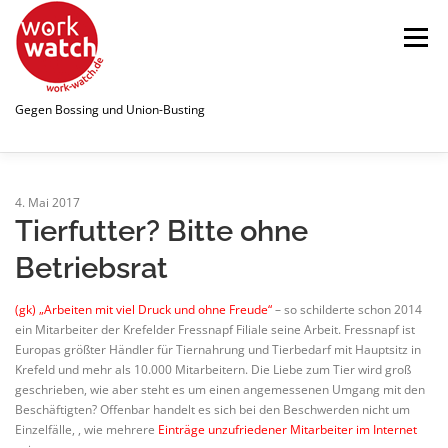
Zum
Inhalt
Menü
springen
Gegen Bossing und Union-Busting
STARTSEITE
WATCHLIST
4. Mai 2017
Tierfutter? Bitte ohne
Betriebsrat
ÜBER UNS
NEWS
PUBLIKATIONEN
(gk) „Arbeiten mit viel Druck und ohne Freude“
– so schilderte schon 2014
ein Mitarbeiter der Krefelder Fressnapf Filiale seine Arbeit. Fressnapf ist
SPENDEN
LINKS
Europas größter Händler für Tiernahrung und Tierbedarf mit Hauptsitz in
Krefeld und mehr als 10.000 Mitarbeitern. Die Liebe zum Tier wird groß
geschrieben, wie aber steht es um einen angemessenen Umgang mit den
Beschäftigten? Offenbar handelt es sich bei den Beschwerden nicht um
Einzelfälle, , wie mehrere
Einträge unzufriedener Mitarbeiter im Internet