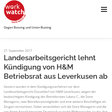
Zum
Inhalt
Menü
springen
Gegen Bossing und Union-Busting
STARTSEITE
WATCHLIST
27. September 2017
Landesarbeitsgericht lehnt
Kündigung von H&M
ÜBER UNS
NEWS
PUBLIKATIONEN
Betriebsrat aus Leverkusen ab
SPENDEN
LINKS
Gestern wurden in dem Kündigungsverfahren vor dem
Landesarbeitsgericht Düsseldorf von H&M Leverkusen, wegen der
beabsichtigten Kündigung des Betriebsrates Lukasz C., die Store
Managerin, zwei Betriebsratsmitglieder und eine weitere Beschäftigte als
Zeugen vernommen. Dabei verwickelten sich die Store Managerin und die
von ihrem Anwalt benannte Zeuginsich in starke Widersprüche, so das ihre