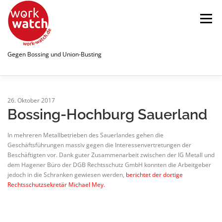
Zum
Inhalt
Menü
springen
Gegen Bossing und Union-Busting
STARTSEITE
WATCHLIST
26. Oktober 2017
Bossing-Hochburg Sauerland
ÜBER UNS
NEWS
PUBLIKATIONEN
In mehreren Metallbetrieben des Sauerlandes gehen die
Geschäftsführungen massiv gegen die Interessenvertretungen der
Beschäftigten vor. Dank guter Zusammenarbeit zwischen der IG Metall und
dem Hagener Büro der DGB Rechtsschutz GmbH konnten die Arbeitgeber
SPENDEN
LINKS
jedoch in die Schranken gewiesen werden,
berichtet der dortige
Rechtsschutzsekretär Michael Mey.