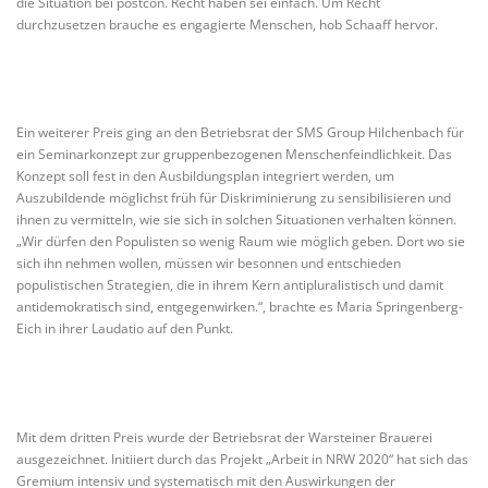
die Situation bei postcon. Recht haben sei einfach. Um Recht
durchzusetzen brauche es engagierte Menschen, hob Schaaff hervor.
Ein weiterer Preis ging an den Betriebsrat der SMS Group Hilchenbach für
ein Seminarkonzept zur gruppenbezogenen Menschenfeindlichkeit. Das
Konzept soll fest in den Ausbildungsplan integriert werden, um
Auszubildende möglichst früh für Diskriminierung zu sensibilisieren und
ihnen zu vermitteln, wie sie sich in solchen Situationen verhalten können.
„Wir dürfen den Populisten so wenig Raum wie möglich geben. Dort wo sie
sich ihn nehmen wollen, müssen wir besonnen und entschieden
populistischen Strategien, die in ihrem Kern antipluralistisch und damit
antidemokratisch sind, entgegenwirken.“, brachte es Maria Springenberg-
Eich in ihrer Laudatio auf den Punkt.
Mit dem dritten Preis wurde der Betriebsrat der Warsteiner Brauerei
ausgezeichnet. Initiiert durch das Projekt „Arbeit in NRW 2020“ hat sich das
Gremium intensiv und systematisch mit den Auswirkungen der