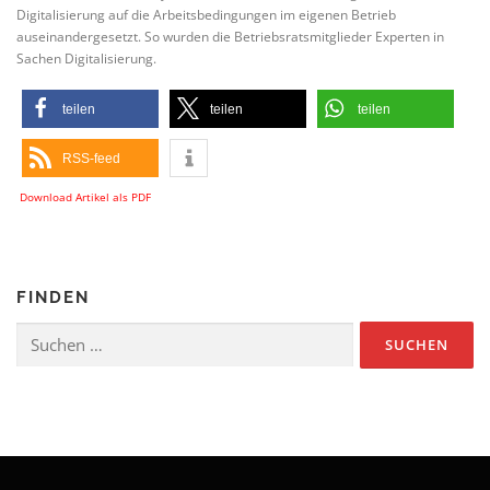
Digitalisierung auf die Arbeitsbedingungen im eigenen Betrieb
auseinandergesetzt. So wurden die Betriebsratsmitglieder Experten in
Sachen Digitalisierung.
teilen
teilen
teilen
RSS-feed
Download Artikel als PDF
FINDEN
Suchen
nach: