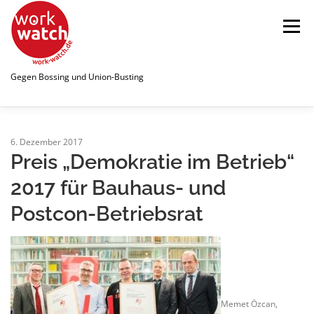
Zum
Inhalt
Menü
springen
Gegen Bossing und Union-Busting
STARTSEITE
WATCHLIST
6. Dezember 2017
Preis „Demokratie im Betrieb“
2017 für Bauhaus- und
ÜBER UNS
NEWS
PUBLIKATIONEN
Postcon-Betriebsrat
SPENDEN
LINKS
Memet Özcan,