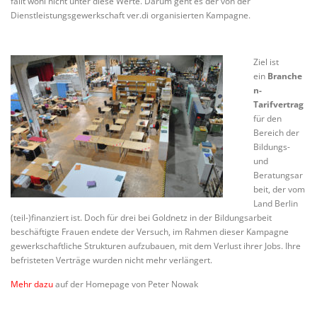
fällt wohl nicht unter diese Werte. Darum geht es der von der
Dienstleistungsgewerkschaft ver.di organisierten Kampagne.
Ziel ist
ein
Branche
n-
Tarifvertrag
für den
Bereich der
Bildungs-
und
Beratungsar
beit, der vom
Land Berlin
(teil-)finanziert ist. Doch für drei bei Goldnetz in der Bildungsarbeit
beschäftigte Frauen endete der Versuch, im Rahmen dieser Kampagne
gewerkschaftliche Strukturen aufzubauen, mit dem Verlust ihrer Jobs. Ihre
befristeten Verträge wurden nicht mehr verlängert.
Mehr dazu
auf der Homepage von Peter Nowak