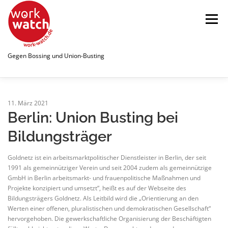
Zum
Inhalt
Menü
springen
Gegen Bossing und Union-Busting
STARTSEITE
WATCHLIST
11. März 2021
Berlin: Union Busting bei
Bildungsträger
ÜBER UNS
NEWS
PUBLIKATIONEN
Goldnetz ist ein arbeitsmarktpolitischer Dienstleister in Berlin, der seit
1991 als gemeinnütziger Verein und seit 2004 zudem als gemeinnützige
SPENDEN
LINKS
GmbH in Berlin arbeitsmarkt- und frauenpolitische Maßnahmen und
Projekte konzipiert und umsetzt“, heißt es auf der Webseite des
Bildungsträgers Goldnetz. Als Leitbild wird die „Orientierung an den
Werten einer offenen, pluralistischen und demokratischen Gesellschaft“
hervorgehoben. Die gewerkschaftliche Organisierung der Beschäftigten