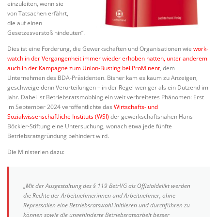
einzuleiten, wenn sie
von Tatsachen erfährt,
die auf einen
Gesetzesverstoß hindeuten“.
Dies ist eine Forderung, die Gewerkschaften und Organisationen wie
work-
watch in der Vergangenheit immer wieder erhoben hatten, unter anderem
auch in der Kampagne zum Union-Busting bei ProMinent
, dem
Unternehmen des BDA-Präsidenten. Bisher kam es kaum zu Anzeigen,
geschweige denn Verurteilungen – in der Regel weniger als ein Dutzend im
Jahr. Dabei ist Betriebsratsmobbing ein weit verbreitetes Phänomen: Erst
im September 2024 veröffentlichte das
Wirtschafts- und
Sozialwissenschaftliche Instituts (WSI)
der gewerkschaftsnahen Hans-
Böckler-Stiftung eine Untersuchung, wonach etwa jede fünfte
Betriebsratsgründung behindert wird.
Die Ministerien dazu:
„Mit der Ausgestaltung des § 119 BetrVG als Offizialdelikt werden
die Rechte der Arbeitnehmerinnen und Arbeitnehmer, ohne
Repressalien eine Betriebsratswahl initiieren und durchführen zu
können sowie die ungehinderte Betriebsratsarbeit besser