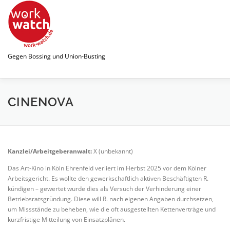
Zum
Inhalt
springen
Gegen Bossing und Union-Busting
STARTSEITE
WATCHLIST
CINENOVA
NEWS
PUBLIKATIONEN
SPENDEN
LINKS
Kanzlei/Arbeitgeberanwalt:
X (unbekannt)
Das Art-Kino in Köln Ehrenfeld verliert im Herbst 2025 vor dem Kölner
Arbeitsgericht. Es wollte den gewerkschaftlich aktiven Beschäftigten R.
kündigen – gewertet wurde dies als Versuch der Verhinderung einer
Betriebsratsgründung. Diese will R. nach eigenen Angaben durchsetzen,
um Missstände zu beheben, wie die oft ausgestellten Kettenverträge und
kurzfristige Mitteilung von Einsatzplänen.